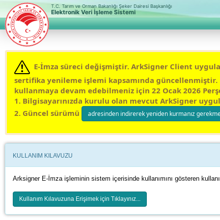
T.C. Tarım ve Orman Bakanlığı Şeker Dairesi Başkanlığı
Elektronik Veri İşleme Sistemi
E-İmza süreci değişmiştir.
ArkSigner Client uygul
sertifika yenileme işlemi kapsamında güncellenmiştir.
kullanmaya devam edebilmeniz için 22 Ocak 2026 Per
1. Bilgisayarınızda kurulu olan mevcut ArkSigner uygu
2. Güncel sürümü
adresinden indirerek yeniden kurmanız gerekmek
KULLANIM KILAVUZU
Arksigner E-İmza işleminin sistem içerisinde kullanımını gösteren kullan
Kullanım Kılavuzuna Erişimek için Tıklayınız...