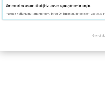
Sekmeleri kullanarak dilediğiniz oturum açma yöntemini seçin.
Yüksek Yoğunluklu Tatlandırıcı
ve
İhraç Ön İzni
modülünde işlem yapacak firm
Gayret Ma